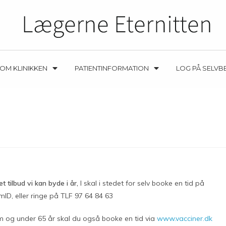
OM KLINIKKEN
PATIENTINFORMATION
LOG PÅ SELVB
 tilbud vi kan byde i år,
I skal i stedet for selv booke en tid på
ID, eller ringe på TLF 97 64 84 63
om og under 65 år skal du også booke en tid via
www.vacciner.dk